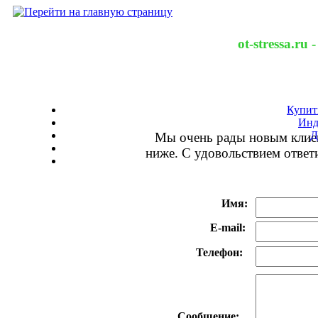
ot-stressa.ru
Купит
Инд
Д
Мы очень рады новым клие
ниже. С удовольствием ответ
Имя:
E-mail:
Телефон:
Сообщение: